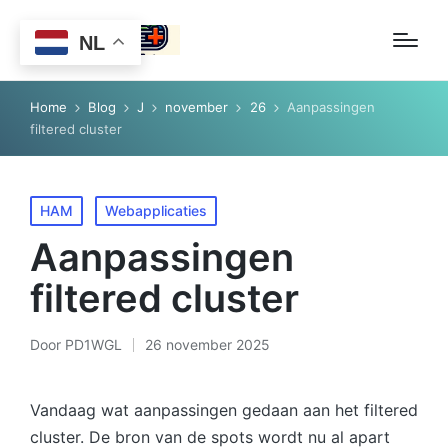
NL
Home
Blog
J
november
26
Aanpassingen
filtered cluster
Geplaatst
HAM
Webapplicaties
in
Aanpassingen
filtered cluster
Door
PD1WGL
26 november 2025
Geplaatst
door
Vandaag wat aanpassingen gedaan aan het filtered
cluster. De bron van de spots wordt nu al apart