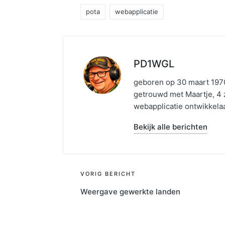
pota
webapplicatie
Tags:
PD1WGL
geboren op 30 maart 1970
getrouwd met Maartje, 4
webapplicatie ontwikkela
Bekijk alle berichten
Bericht
VORIG BERICHT
Weergave gewerkte landen
navigatie