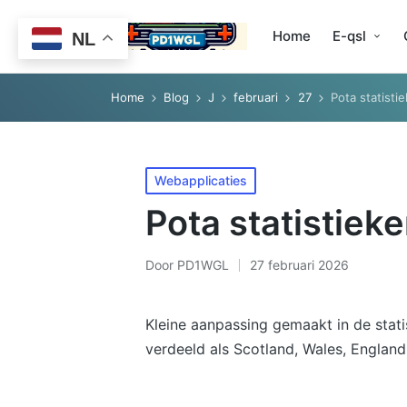
Home
E-qsl
NL
Home
Blog
J
februari
27
Pota statisti
Geplaatst
Webapplicaties
in
Pota statistiek
Door
PD1WGL
27 februari 2026
Geplaatst
door
Kleine aanpassing gemaakt in de stat
verdeeld als Scotland, Wales, England