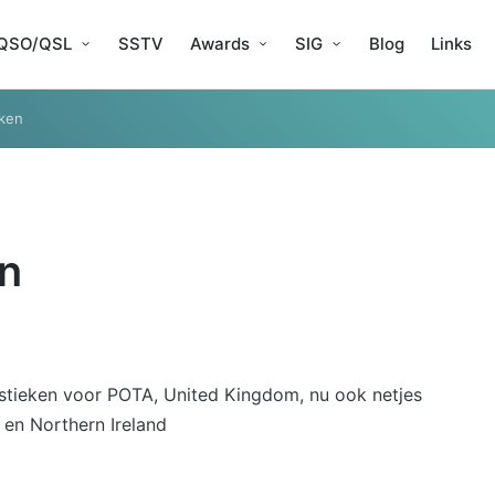
QSO/QSL
SSTV
Awards
SIG
Blog
Links
eken
en
istieken voor POTA, United Kingdom, nu ook netjes
 en Northern Ireland