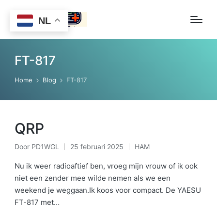
NL
FT-817
Home
Blog
FT-817
QRP
Door
PD1WGL
25 februari 2025
HAM
Geplaatst
Geplaatst
door
in
Nu ik weer radioaftief ben, vroeg mijn vrouw of ik ook
niet een zender mee wilde nemen als we een
weekend je weggaan.Ik koos voor compact. De YAESU
FT-817 met…